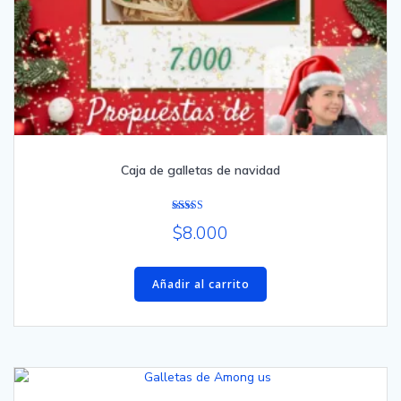
Caja de galletas de navidad
Valorado
$
8.000
con
4.00
de 5
Añadir al carrito