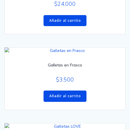
Valorado
$
24.000
con
3.00
de 5
Añadir al carrito
Galletas en Frasco
$
3.500
Añadir al carrito