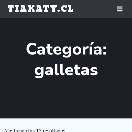
Saltar
TIAKATY.CL
al
contenido
Categoría:
galletas
Mostrando los 13 resultados