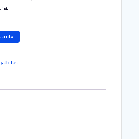
ra.
carrito
galletas