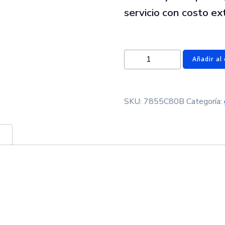
servicio con costo ext
Galletas
Añadir al 
Animales
cantidad
SKU:
7855C80B
Categoría: