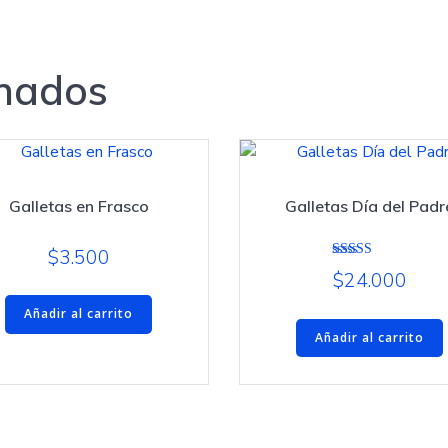
onados
Galletas en Frasco
Galletas Día del Padr
$
3.500
Valorado
$
24.000
con
3.00
de 5
Añadir al carrito
Añadir al carrito