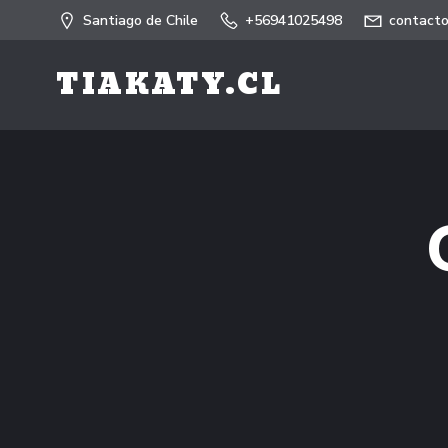
Saltar
Santiago de Chile
+56941025498
contacto
al
contenido
TIAKATY.CL