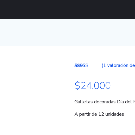
(
1
valoración de
Valorado
1
con
$
24.000
3.00
de
5 en
base a
valoración
Galletas decoradas Día del 
de un
cliente
A partir de 12 unidades