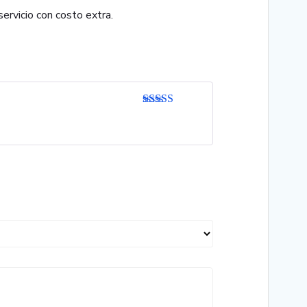
ervicio con costo extra.
Valorado
con
3
de 5