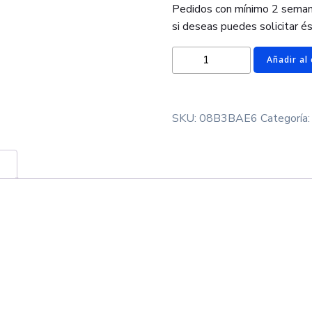
Pedidos con mínimo 2 semana
si deseas puedes solicitar és
Galletas
Añadir al 
Día
del
Padre
SKU:
08B3BAE6
Categoría
cantidad