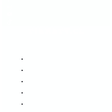
TIAKATY.CL
INICIO
TIENDA
TORTAS PERSONALIZADAS
GALLETAS
PAPELERIA CREATIVA