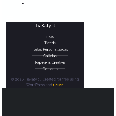
CONTACTO
TiaKaty.cl
Inicio
Tienda
Tortas Personalizadas
Galletas
Papeleria Creativa
Contacto
© 2026 TiaKaty.cl. Created for free using
Colibri
WordPress and