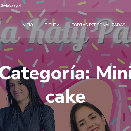
@tiakaty.cl
INICIO
TIENDA
TORTAS PERSONALIZADAS
Categoría: Min
cake