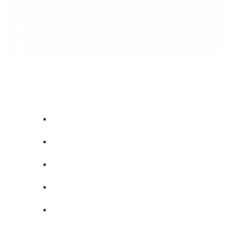
TIAKATY.CL
INICIO
TIENDA
TORTAS PERSONALIZADAS
GALLETAS
PAPELERIA CREATIVA