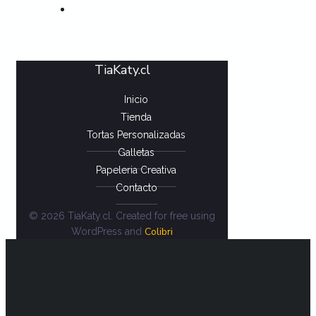
CONTACTO
TiaKaty.cl
Inicio
Tienda
Tortas Personalizadas
Galletas
Papeleria Creativa
Contacto
© 2026 TiaKaty.cl. Created for free using
Colibri
WordPress and