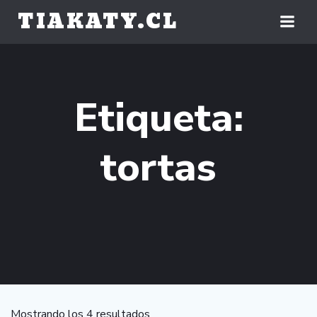
Saltar
TIAKATY.CL
al
contenido
Etiqueta:
tortas
Mostrando los 4 resultados