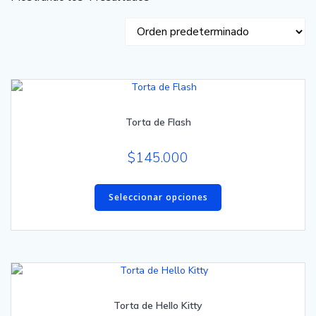
Torta de Flash
$
145.000
Este
producto
Seleccionar opciones
tiene
múltiples
variantes.
Las
opciones
se
Torta de Hello Kitty
pueden