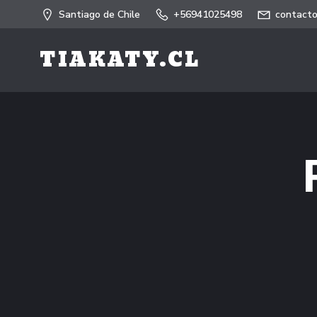
Saltar
Santiago de Chile
+56941025498
contacto
al
contenido
TIAKATY.CL