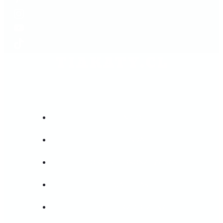
TIAKATY.CL
INICIO
TIENDA
TORTAS PERSONALIZADAS
GALLETAS
PAPELERIA CREATIVA