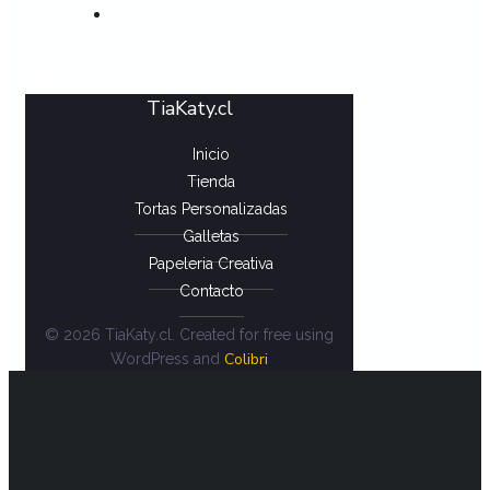
CONTACTO
TiaKaty.cl
Inicio
Tienda
Tortas Personalizadas
Galletas
Papeleria Creativa
Contacto
© 2026 TiaKaty.cl. Created for free using
Colibri
WordPress and