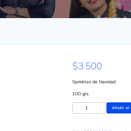
$
3.500
Sprinkles de Navidad
100 grs.
Christmas
Añadir al 
Sprinkles
2
cantidad