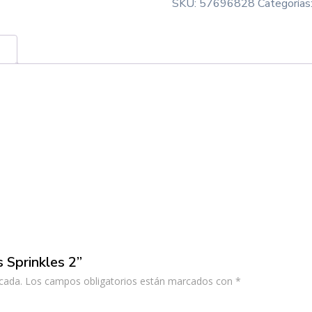
SKU:
57696828
Categorías
s Sprinkles 2”
cada.
Los campos obligatorios están marcados con
*