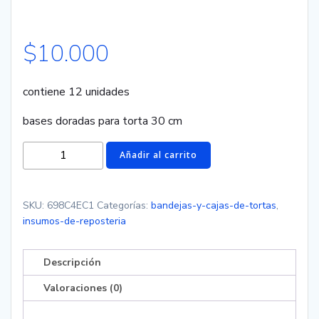
$
10.000
contiene 12 unidades
bases doradas para torta 30 cm
Bandejas
Añadir al carrito
de
torta
30cm
SKU:
698C4EC1
Categorías:
bandejas-y-cajas-de-tortas
,
cantidad
insumos-de-reposteria
Descripción
Valoraciones (0)