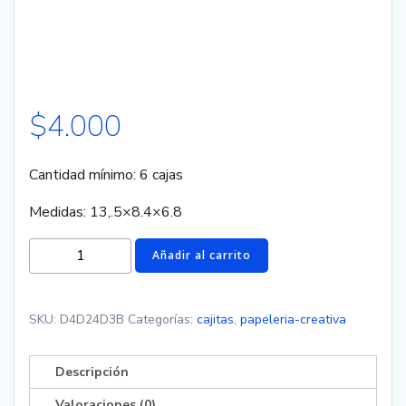
$
4.000
Cantidad mínimo: 6 cajas
Medidas: 13,.5×8.4×6.8
Caja
Añadir al carrito
Milk
con
relieve
SKU:
D4D24D3B
Categorías:
cajitas
,
papeleria-creativa
cantidad
Descripción
Valoraciones (0)