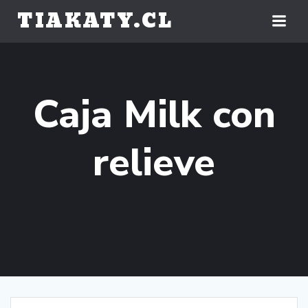
Saltar
TIAKATY.CL
al
contenido
Caja Milk con
relieve