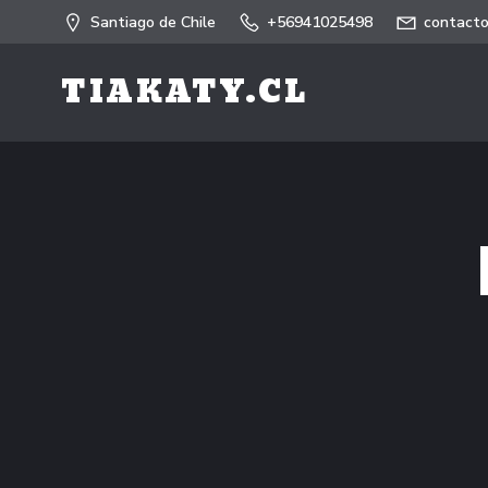
Saltar
Santiago de Chile
+56941025498
contacto
al
contenido
TIAKATY.CL