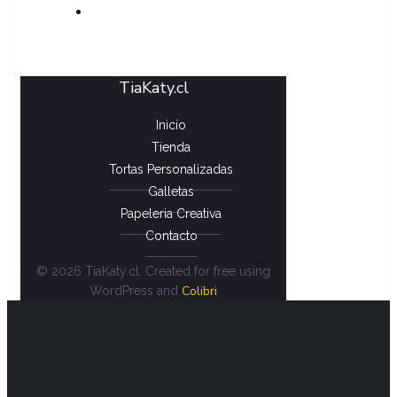
CONTACTO
TiaKaty.cl
Inicio
Tienda
Tortas Personalizadas
Galletas
Papeleria Creativa
Contacto
© 2026 TiaKaty.cl. Created for free using
Colibri
WordPress and