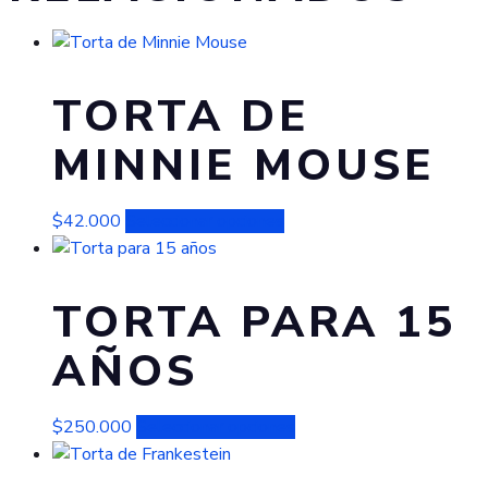
TORTA DE
MINNIE MOUSE
Este
$
42.000
Seleccionar opciones
producto
tiene
múltiples
TORTA PARA 15
variantes.
AÑOS
Las
opciones
se
Este
$
250.000
Seleccionar opciones
pueden
producto
elegir
tiene