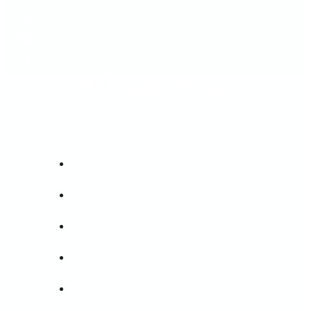
TIAKATY.CL
INICIO
TIENDA
TORTAS PERSONALIZADAS
GALLETAS
PAPELERIA CREATIVA