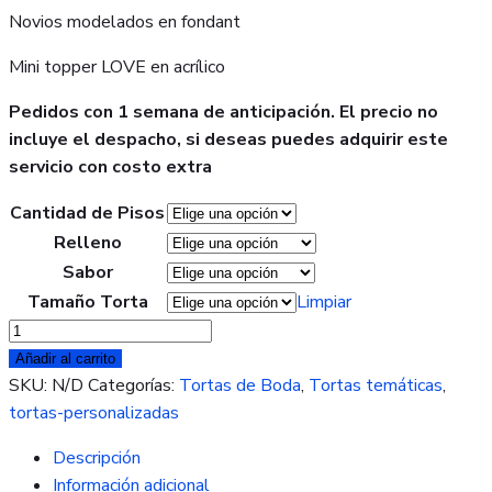
Novios modelados en fondant
Mini topper LOVE en acrílico
Pedidos con 1 semana de anticipación. El precio no
incluye el despacho, si deseas puedes adquirir este
servicio con costo extra
Cantidad de Pisos
Relleno
Sabor
Tamaño Torta
Limpiar
Torta
de
Añadir al carrito
boda
SKU:
N/D
Categorías:
Tortas de Boda
,
Tortas temáticas
,
cantidad
tortas-personalizadas
Descripción
Información adicional