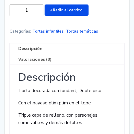
Torta
Añadir al carrito
de
Plim
Plim
Categorías:
Tortas infantiles
,
Tortas temáticas
cantidad
Descripción
Valoraciones (0)
Descripción
Torta decorada con fondant, Doble piso
Con el payaso plim plim en el tope
Triple capa de relleno, con personajes
comestibles y demás detalles.