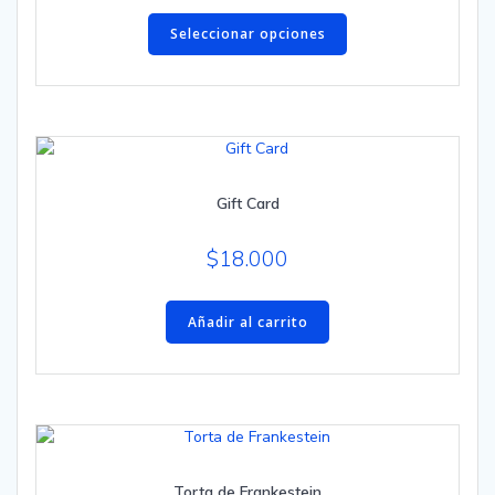
Este
producto
Seleccionar opciones
tiene
múltiples
variantes.
Las
opciones
se
Gift Card
pueden
elegir
en
$
18.000
la
página
Añadir al carrito
de
producto
Torta de Frankestein