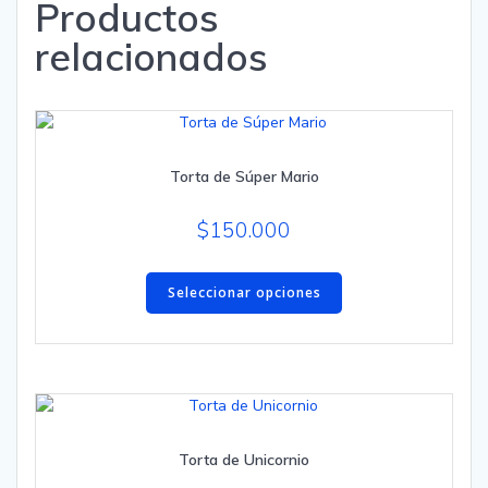
Productos
relacionados
Torta de Súper Mario
$
150.000
Este
producto
Seleccionar opciones
tiene
múltiples
variantes.
Las
opciones
se
Torta de Unicornio
pueden
elegir