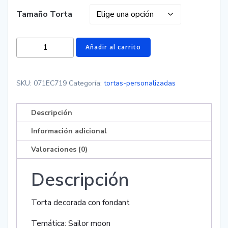
Tamaño Torta
Torta
Añadir al carrito
de
Sailor
Moon
SKU:
071EC719
Categoría:
tortas-personalizadas
cantidad
Descripción
Información adicional
Valoraciones (0)
Descripción
Torta decorada con fondant
Temática: Sailor moon