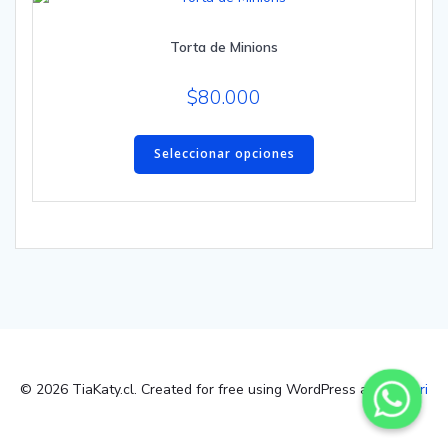
opciones
se
Torta de Minions
pueden
elegir
en
$
80.000
la
Este
página
producto
Seleccionar opciones
de
tiene
producto
múltiples
variantes.
Las
opciones
se
pueden
elegir
en
la
© 2026 TiaKaty.cl. Created for free using WordPress and
Colibri
página
de
producto