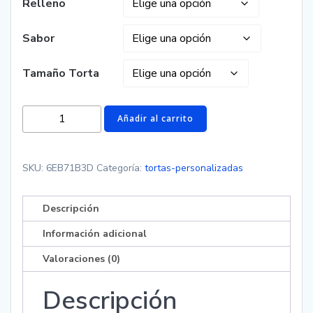
Relleno
Sabor
Tamaño Torta
Torta
Añadir al carrito
de
Súper
Mario
SKU:
6EB71B3D
Categoría:
tortas-personalizadas
cantidad
Descripción
Información adicional
Valoraciones (0)
Descripción