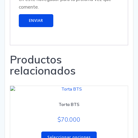
comente.
Productos
relacionados
Torta BTS
$
70.000
Este
producto
Seleccionar opciones