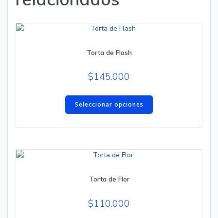
Torta de Flash
$
145.000
Este
producto
Seleccionar opciones
tiene
múltiples
variantes.
Las
opciones
se
Torta de Flor
pueden
elegir
en
$
110.000
la