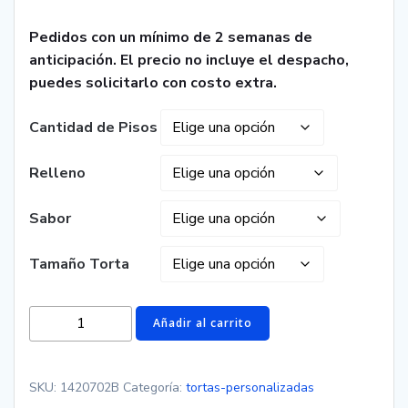
Pedidos con un mínimo de 2 semanas de
anticipación. El precio no incluye el despacho,
puedes solicitarlo con costo extra.
Cantidad de Pisos
Relleno
Sabor
Tamaño Torta
Torta
Añadir al carrito
para
revelación
de
SKU:
1420702B
Categoría:
tortas-personalizadas
Sexo