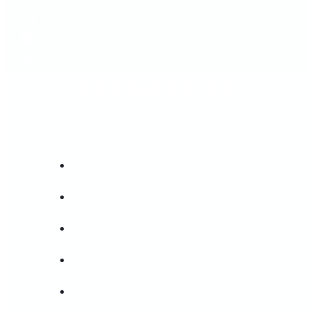
TIAKATY.CL
INICIO
TIENDA
TORTAS PERSONALIZADAS
GALLETAS
PAPELERIA CREATIVA