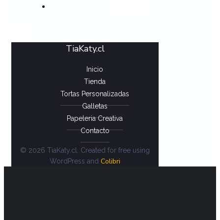
CONTACTO
TiaKaty.cl
Inicio
Tienda
Tortas Personalizadas
Galletas
Papeleria Creativa
Contacto
© 2026 TiaKaty.cl. Created for free using
Colibri
WordPress and