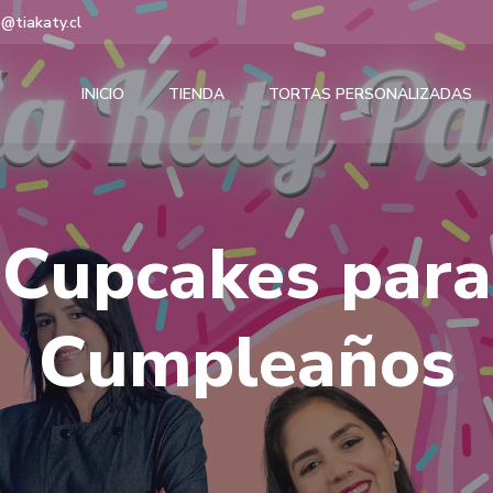
@tiakaty.cl
INICIO
TIENDA
TORTAS PERSONALIZADAS
Cupcakes para
Cumpleaños