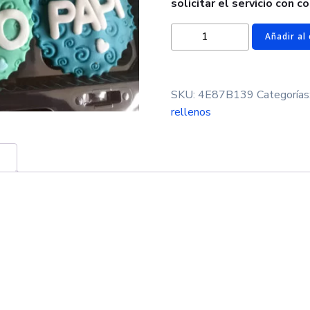
solicitar el servicio con c
Cupcakes
Añadir al 
para
Cumpleaños
cantidad
SKU:
4E87B139
Categorías
rellenos