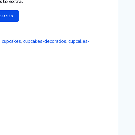
osto extra.
carrito
:
cupcakes
,
cupcakes-decorados
,
cupcakes-