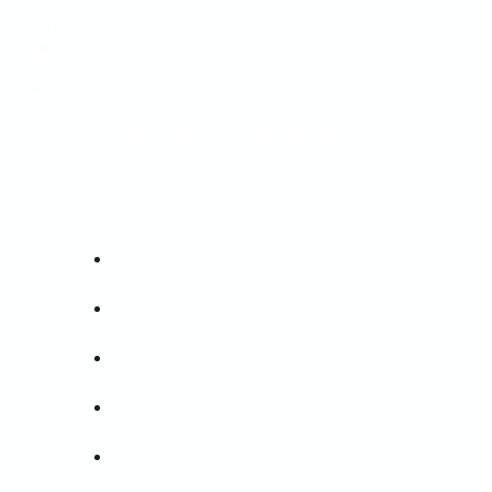
TIAKATY.CL
INICIO
TIENDA
TORTAS PERSONALIZADAS
GALLETAS
PAPELERIA CREATIVA