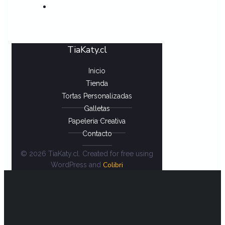
CONTACTO
TiaKaty.cl
Inicio
Tienda
Tortas Personalizadas
Galletas
Papeleria Creativa
Contacto
© 2026 TiaKaty.cl. Created for free using
Colibri
WordPress and