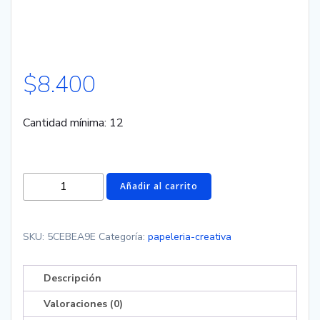
$
8.400
Cantidad mínima: 12
Mini
Añadir al carrito
toppers
Lego
cantidad
SKU:
5CEBEA9E
Categoría:
papeleria-creativa
Descripción
Valoraciones (0)