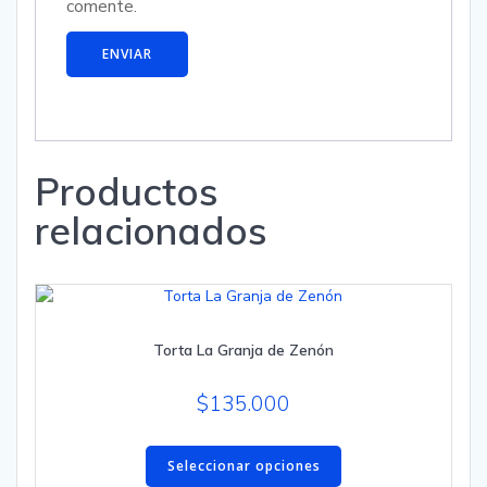
comente.
Productos
relacionados
Torta La Granja de Zenón
$
135.000
Este
producto
Seleccionar opciones