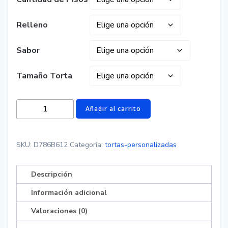
Relleno
Sabor
Tamaño Torta
Torta
Añadir al carrito
de
los
increibles
SKU:
D786B612
Categoría:
tortas-personalizadas
cantidad
Descripción
Información adicional
Valoraciones (0)