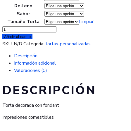
Relleno
Sabor
Tamaño Torta
Limpiar
Torta
de
Añadir al carrito
Sheldon
SKU:
N/D
Categoría:
tortas-personalizadas
Bazinga
Descripción
cantidad
Información adicional
Valoraciones (0)
DESCRIPCIÓN
Torta decorada con fondant
Impresiones comestibles