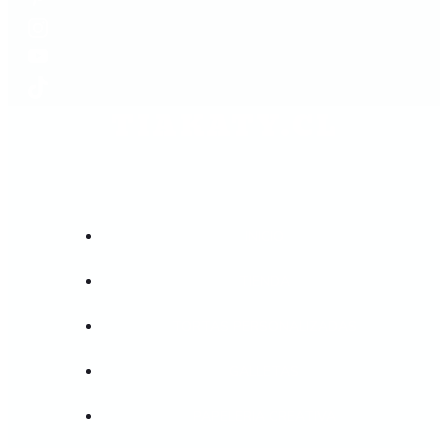
TIAKATY.CL
INICIO
TIENDA
TORTAS PERSONALIZADAS
GALLETAS
PAPELERIA CREATIVA