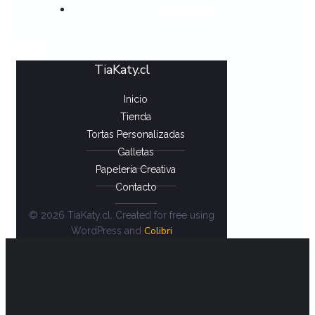
CONTACTO
TiaKaty.cl
Inicio
Tienda
Tortas Personalizadas
Galletas
Papeleria Creativa
Contacto
© 2026 TiaKaty.cl. Created for free using
Colibri
WordPress and