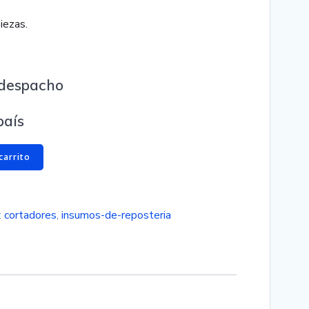
iezas.
e despacho
país
carrito
:
cortadores
,
insumos-de-reposteria