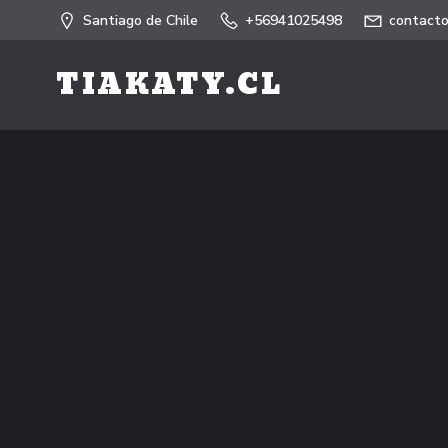
Saltar
Santiago de Chile
+56941025498
contacto
al
contenido
TIAKATY.CL