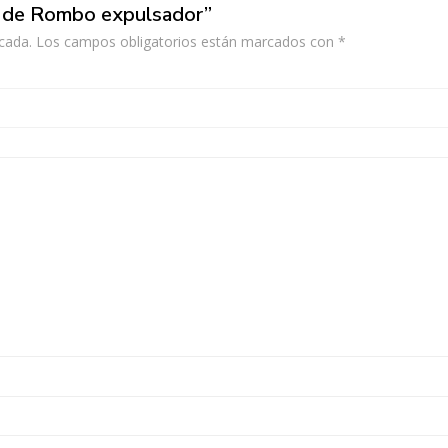
or de Rombo expulsador”
cada.
Los campos obligatorios están marcados con
*