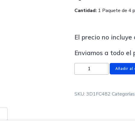
Cantidad:
1 Paquete de 4 p
El precio no incluy
Enviamos a todo el 
Cortador
Añadir al 
de
Rombo
expulsador
SKU:
3D1FC482
Categorías
cantidad